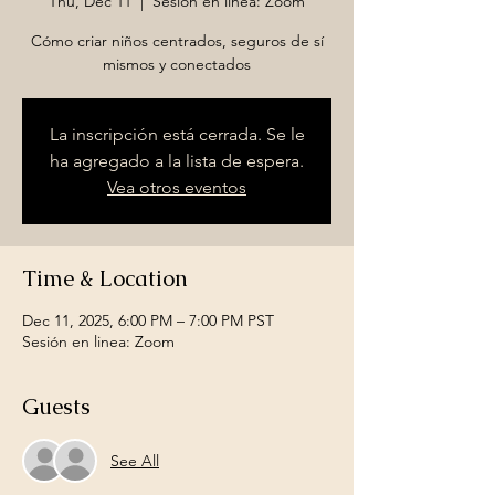
Thu, Dec 11
  |  
Sesión en linea: Zoom
Cómo criar niños centrados, seguros de sí
La inscripción está cerrada. Se le
ha agregado a la lista de espera.
Vea otros eventos
Time & Location
Dec 11, 2025, 6:00 PM – 7:00 PM PST
Sesión en linea: Zoom
Guests
See All