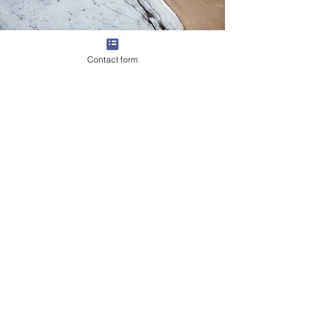
Contact form
Este curso es completamente
asincrónico y está diseñado para
adaptarse a su apretada agenda.
Aunque puede completar este curso
individualmente, le recomendamos
que lo realice con un compañero o
equipo.
Gracias por considerarnos para sus
necesidades de aprendizaje